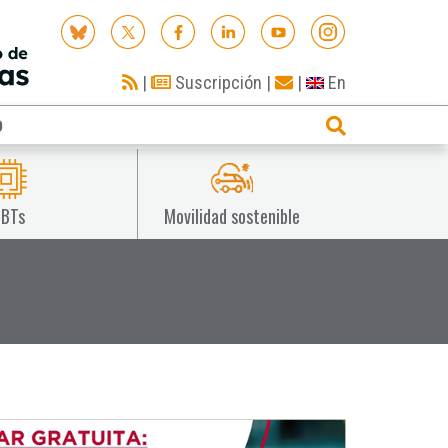
|
Suscripción
|
|
En
O
IBTs
Movilidad sostenible