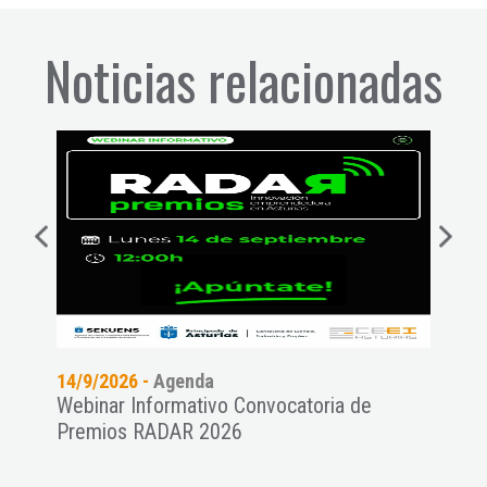
Noticias relacionadas
14/9/2026 -
Agenda
11/9
es a
Webinar Informativo Convocatoria de
Pres
Premios RADAR 2026
NAT