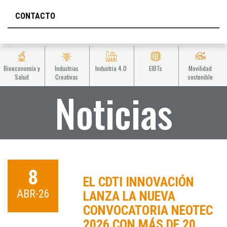
CONTACTO
Bioeconomía y
Industrias
Industria 4.0
EIBTs
Movilidad
Salud
Creativas
sostenible
Noticias
8
EL CDTI INNOVACIÓN
ABR-26
LANZA LA NUEVA
CONVOCATORIA NEOTEC
2026 CON MÁS DE 20