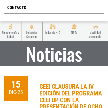
CONTACTO
Bioeconomía y
Industrias
Industria 4.0
EIBTs
Movilidad
Salud
Creativas
sostenible
Noticias
15
CEEI CLAUSURA LA IV
DIC-25
EDICIÓN DEL PROGRAMA
CEEI UP CON LA
PRESENTACIÓN DE OCHO