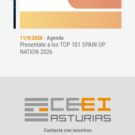
11/9/2026 -
Agenda
24/7
es a
Presentate a los TOP 101 SPAIN UP
Wome
NATION 2026
star
Contacta con nosotros