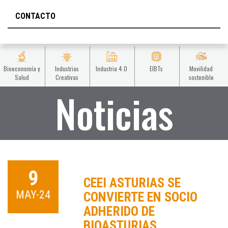
CONTACTO
Bioeconomía y
Industrias
Industria 4.0
EIBTs
Movilidad
Salud
Creativas
sostenible
Noticias
9
CEEI ASTURIAS SE
MAY-24
CONVIERTE EN SOCIO
ADHERIDO DE
BIOASTURIAS.