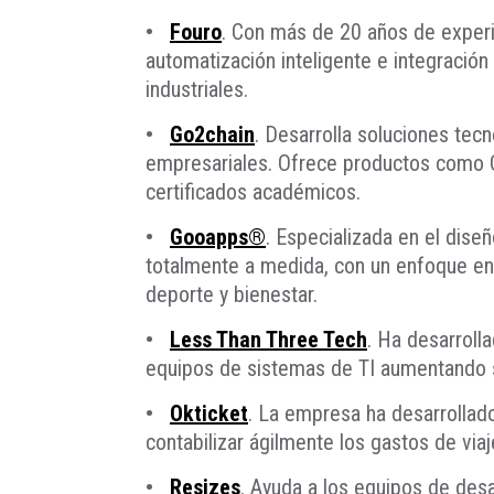
•
Fouro
. Con más de 20 años de experie
automatización inteligente e integración
industriales.
•
Go2chain
. Desarrolla soluciones tec
empresariales. Ofrece productos como Cr
certificados académicos.
•
Gooapps®
. Especializada en el dise
totalmente a medida, con un enfoque en l
deporte y bienestar.
•
Less Than Three Tech
. Ha desarroll
equipos de sistemas de TI aumentando s
•
Okticket
. La empresa ha desarrollado
contabilizar ágilmente los gastos de via
•
Resizes
. Ayuda a los equipos de desa