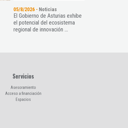
05/8/2026 -
Noticias
24/7/2026 -
Noticia
El Gobierno de Asturias exhibe
Women TechEU: Op
el potencial del ecosistema
para impulsar star
regional de innovación ...
tech lideradas por 
Servicios
Asesoramiento
Acceso a financiación
Espacios