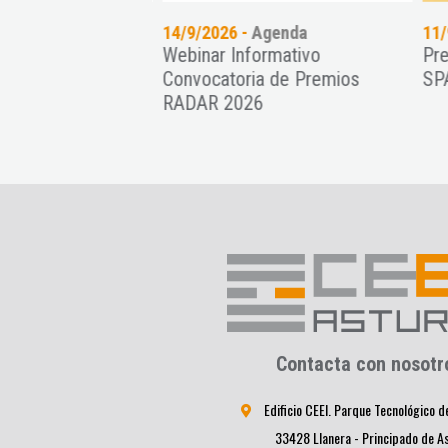
genda
14/9/2026 -
Agenda
11/
ción como
Webinar Informativo
Pre
alternativa para
Convocatoria de Premios
SPA
ymes
RADAR 2026
Contacta con nosotr
Edificio CEEI. Parque Tecnológico d
33428 Llanera - Principado de A