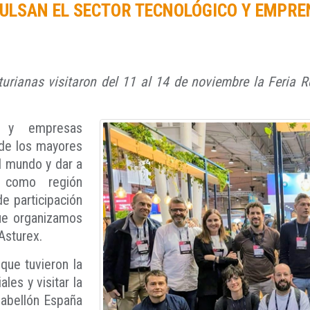
MPULSAN EL SECTOR TECNOLÓGICO Y EMPR
rianas visitaron del 11 al 14 de noviembre la Feria R
ps y empresas
 de los mayores
l mundo y dar a
s como región
de participación
ue organizamos
Asturex.
que tuvieron la
es y visitar la
pabellón España