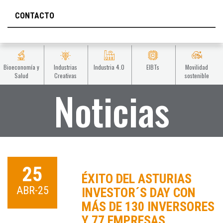
CONTACTO
Bioeconomía y
Industrias
Industria 4.0
EIBTs
Movilidad
Salud
Creativas
sostenible
Noticias
25
ÉXITO DEL ASTURIAS
ABR-25
INVESTOR´S DAY CON
MÁS DE 130 INVERSORES
Y 77 EMPRESAS