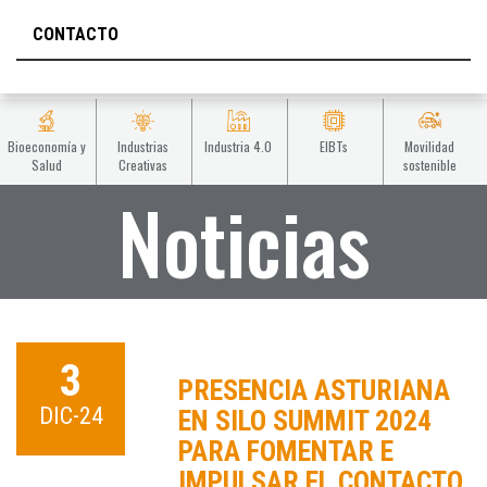
CONTACTO
Bioeconomía y
Industrias
Industria 4.0
EIBTs
Movilidad
Salud
Creativas
sostenible
Noticias
3
PRESENCIA ASTURIANA
DIC-24
EN SILO SUMMIT 2024
PARA FOMENTAR E
IMPULSAR EL CONTACTO