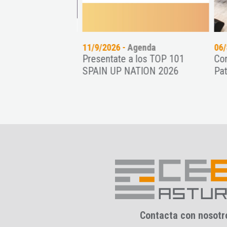
genda
11/9/2026 -
Agenda
06/
ción como
Presentate a los TOP 101
Con
alternativa para
SPAIN UP NATION 2026
Pat
ymes
Contacta con nosotr