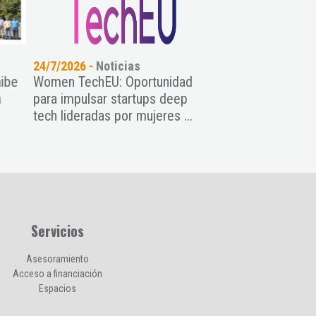
24/7/2026 -
Noticias
21/7/2026 -
Noticia
ibe
Women TechEU: Oportunidad
Asturias Talent Pa
para impulsar startups deep
impulsa el crecimi
tech lideradas por mujeres ...
nueve startups con
...
Servicios
Asesoramiento
Acceso a financiación
Espacios