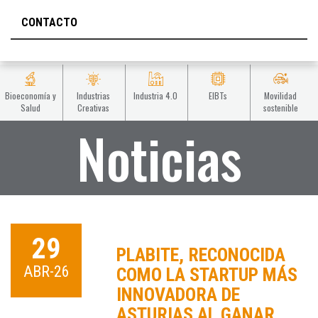
CONTACTO
Bioeconomía y
Industrias
Industria 4.0
EIBTs
Movilidad
Salud
Creativas
sostenible
Noticias
29
PLABITE, RECONOCIDA
ABR-26
COMO LA STARTUP MÁS
INNOVADORA DE
ASTURIAS AL GANAR