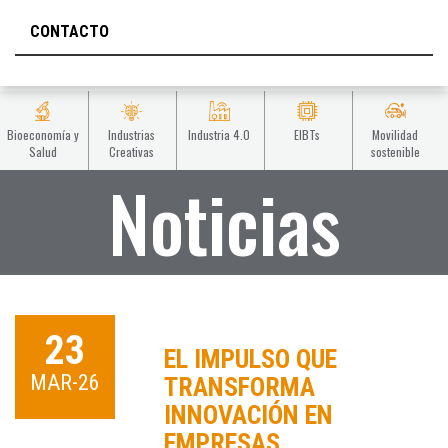
CONTACTO
Bioeconomía y
Industrias
Industria 4.0
EIBTs
Movilidad
Salud
Creativas
sostenible
Noticias
23
EL IMPULSO QUE
MAR-26
TRANSFORMA
INNOVACIÓN EN
EMPRESAS