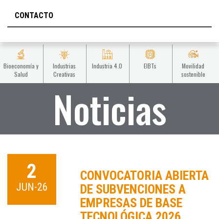
CONTACTO
Bioeconomía y
Industrias
Industria 4.0
EIBTs
Movilidad
Salud
Creativas
sostenible
Noticias
2
CONVOCATORIA ABIERTA
JUN-26
DE SUBVENCIONES A
EMPRESAS DE BASE
TECNOLÓGICA 2026