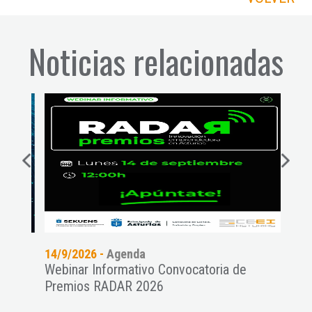
Noticias relacionadas
14/9/2026 -
Agenda
11/9
es a
Webinar Informativo Convocatoria de
Pres
Premios RADAR 2026
NAT