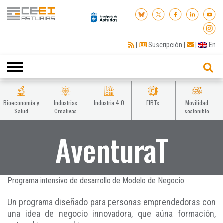
|
Suscripción
|
|
En
Toggle
navigation
Bioeconomía y
Industrias
Industria 4.0
EIBTs
Movilidad
Salud
Creativas
sostenible
AventuraT
Programa intensivo de desarrollo de Modelo de Negocio
Un programa diseñado para personas emprendedoras con
una idea de negocio innovadora, que aúna formación,