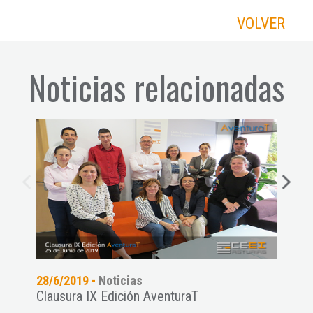
VOLVER
Noticias relacionadas
28/6/2019 -
Noticias
26/5
Clausura IX Edición AventuraT
Empi