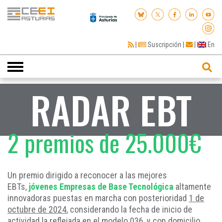
|
Suscripción
|
|
En
Toggle
navigation
RADAR EBT
2 premios de 25.000€
Un premio dirigido a reconocer a las mejores
EBTs,
jóvenes Empresas de Base Tecnológica
altamente
innovadoras puestas en marcha con posterioridad
1 de
octubre de 2024
, considerando la fecha de inicio de
actividad la reflejada en el modelo 036, y con domicilio