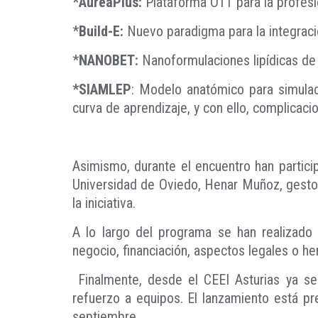
*AureaPlus:
Plataforma OTT para la profesi
*
Build-E:
Nuevo paradigma para la integración
*
NANOBET:
Nanoformulaciones lipídicas de 
*SIAMLEP
: Modelo anatómico para simulac
curva de aprendizaje, y con ello, complicaci
Asimismo, durante el encuentro han partici
Universidad de Oviedo, Henar Muñoz, gestora
la iniciativa.
A lo largo del programa se han realizad
negocio, financiación, aspectos legales o h
Finalmente, desde el CEEI Asturias ya se
refuerzo a equipos. El lanzamiento está p
septiembre.