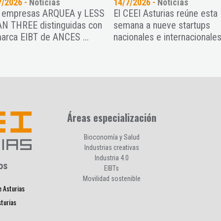
7/2026 -
Noticias
14/7/2026 -
Noticias
 empresas ARQUEA y LESS
El CEEI Asturias reúne esta
N THREE distinguidas con
semana a nueve startups
marca EIBT de ANCES ...
nacionales e internacionales 
Áreas especialización
Bioconomía y Salud
Industrias creativas
Industria 4.0
os
EIBTs
Movilidad sostenible
e Asturias
sturias