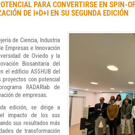
POTENCIAL PARA CONVERTIRSE EN SPIN-O
CIÓN DE I+D+I EN SU SEGUNDA EDICIÓN
ería de Ciencia, Industria
 de Empresas e Innovación
iversidad de Oviedo y la
ovación Biosanitaria del
en el edificio AS5HUB del
s proyectos con potencial
l programa RADARlab de
creación de empresas.
a edición, se dirige a
 el impacto de los sus
evando sus resultados más
lidades de transformación