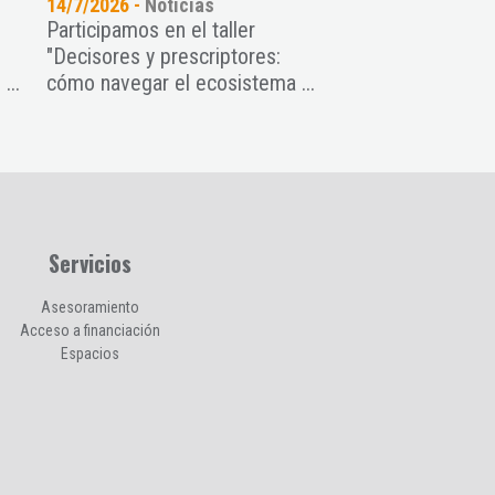
14/7/2026 -
Noticias
14/7/2026 -
Noticia
Participamos en el taller
Ciencia impulsa u
"Decisores y prescriptores:
edición de los Pr
...
cómo navegar el ecosistema ...
para reconocer la i
Servicios
Asesoramiento
Acceso a financiación
Espacios