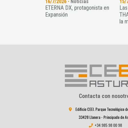
oticias
16/7/2026 -
Noticias
15/
nt Paradise
ETERNA DX, protagonista en
Las
recimiento de
Expansión
THA
ps con una intensa
la 
Contacta con nosotr
Edificio CEEI. Parque Tecnológico d
33428 Llanera - Principado de A
+34 985 98 00 98