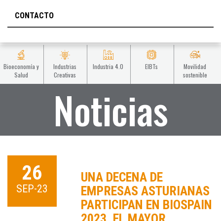
CONTACTO
Bioeconomía y
Industrias
Industria 4.0
EIBTs
Movilidad
Salud
Creativas
sostenible
Noticias
26
UNA DECENA DE
SEP-23
EMPRESAS ASTURIANAS
PARTICIPAN EN BIOSPAIN
2023, EL MAYOR