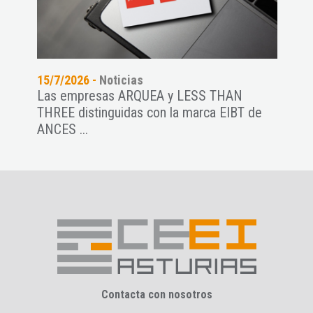
15/7/2026 -
Noticias
14/7
n
Las empresas ARQUEA y LESS THAN
El C
THREE distinguidas con la marca EIBT de
start
ANCES ...
Contacta con nosotros