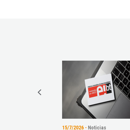
oticias
15/7/2026 -
Noticias
14/