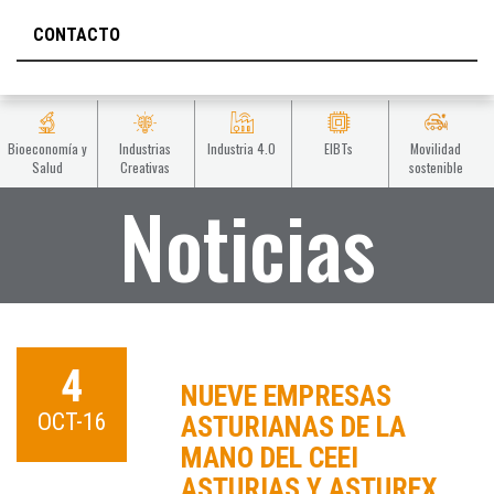
CONTACTO
Bioeconomía y
Industrias
Industria 4.0
EIBTs
Movilidad
Salud
Creativas
sostenible
Noticias
4
NUEVE EMPRESAS
OCT-16
ASTURIANAS DE LA
MANO DEL CEEI
ASTURIAS Y ASTUREX,