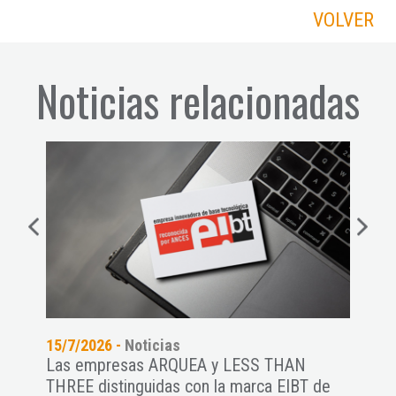
VOLVER
Noticias relacionadas
15/7/2026 -
Noticias
14/7
n
Las empresas ARQUEA y LESS THAN
El C
THREE distinguidas con la marca EIBT de
start