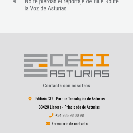
 del
No te pierdas el reportaje de Blue Route en
El i
la Voz de Asturias
Emp
Contacta con nosotros
Edificio CEEI. Parque Tecnológico de Asturias
33428 Llanera - Principado de Asturias
+34 985 98 00 98
Formulario de contacto