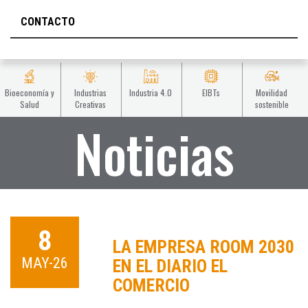
CONTACTO
Bioeconomía y
Industrias
Industria 4.0
EIBTs
Movilidad
Salud
Creativas
sostenible
Noticias
8
LA EMPRESA ROOM 2030
MAY-26
EN EL DIARIO EL
COMERCIO