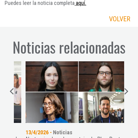
Puedes leer la noticia completa
aquí.
VOLVER
Noticias relacionadas
13/4/2026 -
Noticias
23/3