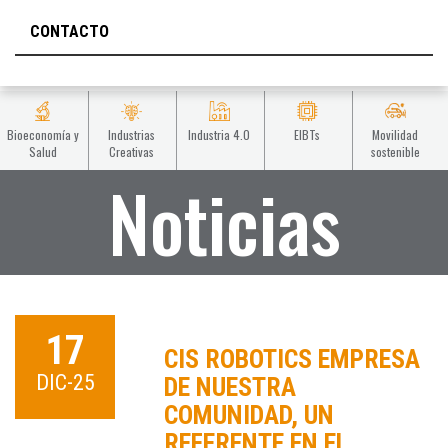
CONTACTO
Bioeconomía y
Industrias
Industria 4.0
EIBTs
Movilidad
Salud
Creativas
sostenible
Noticias
17
CIS ROBOTICS EMPRESA
DIC-25
DE NUESTRA
COMUNIDAD, UN
REFERENTE EN EL