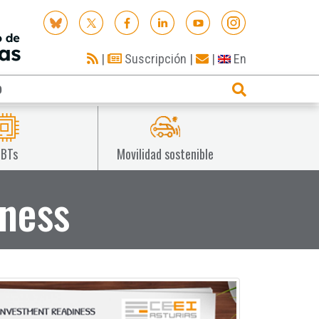
|
Suscripción
|
|
En
O
IBTs
Movilidad sostenible
iness