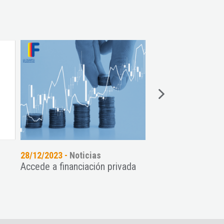
28/12/2023 -
Noticias
03/4/2023 -
Noticia
Accede a financiación privada
Preparándonos par
inversión…Taller d
Readiness en el CEE