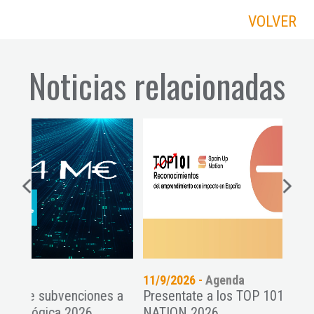
VOLVER
Noticias relacionadas
11/9/2026 -
Agenda
14
ones a
Presentate a los TOP 101 SPAIN UP
El
...
NATION 2026
st