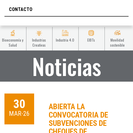
CONTACTO
Bioeconomía y
Industrias
Industria 4.0
EIBTs
Movilidad
Salud
Creativas
sostenible
Noticias
30
ABIERTA LA
MAR-26
CONVOCATORIA DE
SUBVENCIONES DE
CHEQUES DE