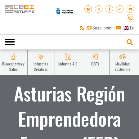
|
Suscripción
|
|
En
Toggle
navigation
Bioeconomía y
Industrias
Industria 4.0
EIBTs
Movilidad
Salud
Creativas
sostenible
Asturias Región
Emprendedora