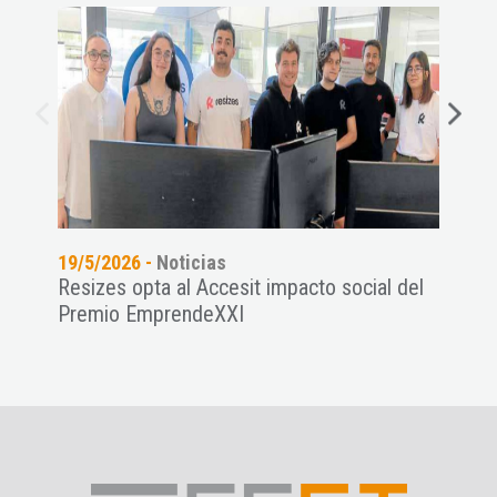
19/5/2026 -
Noticias
08/5
Resizes opta al Accesit impacto social del
La e
Premio EmprendeXXI
Come